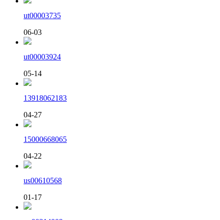
ut00003735
06-03
ut00003924
05-14
13918062183
04-27
15000668065
04-22
us00610568
01-17