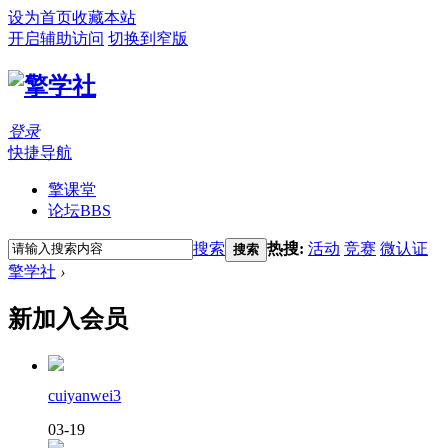
设为首页
收藏本站
开启辅助访问
切换到窄版
登录
快捷导航
擎课堂
论坛
BBS
搜索
热搜:
活动
竞赛
微认证
搜索
擎学社
›
新加入会员
cuiyanwei3
03-19