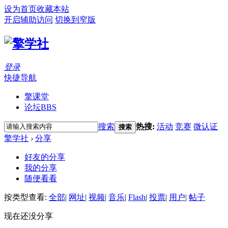
设为首页
收藏本站
开启辅助访问
切换到窄版
登录
快捷导航
擎课堂
论坛
BBS
搜索
热搜:
活动
竞赛
微认证
搜索
擎学社
›
分享
好友的分享
我的分享
随便看看
按类型查看:
全部
|
网址
|
视频
|
音乐
|
Flash
|
投票
|
用户
|
帖子
现在还没分享