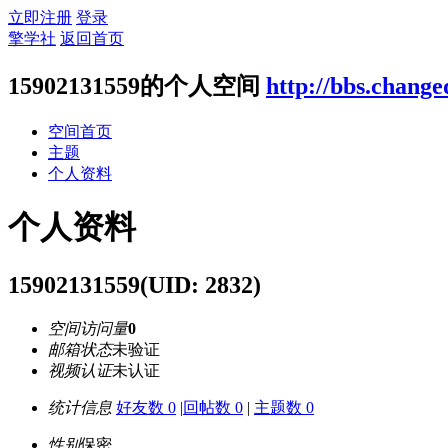
立即注册
登录
擎学社
返回首页
15902131559的个人空间
http://bbs.change
空间首页
主题
个人资料
个人资料
15902131559
(UID: 2832)
空间访问量
0
邮箱状态
未验证
视频认证
未认证
统计信息
好友数 0
|
回帖数 0
|
主题数 0
性别
保密