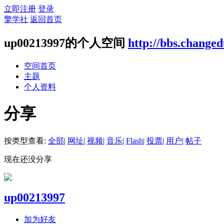
立即注册
登录
擎学社
返回首页
up00213997的个人空间
http://bbs.change
空间首页
主题
个人资料
分享
按类型查看:
全部
|
网址
|
视频
|
音乐
|
Flash
|
投票
|
用户
|
帖子
现在还没分享
up00213997
加为好友